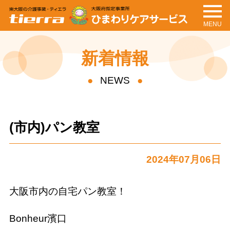
MENU
tierra
ひまわりケアサービ
ス
新着情報
NEWS
(市内)パン教室
2024年07月06日
大阪市内の自宅パン教室！
Bonheur濱口