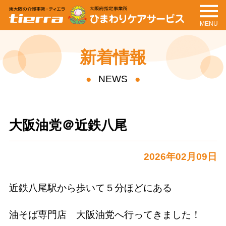
MENU
tierra
ひまわりケアサービ
ス
新着情報
NEWS
大阪油党＠近鉄八尾
2026年02月09日
近鉄八尾駅から歩いて５分ほどにある
油そば専門店 大阪油党へ行ってきました！