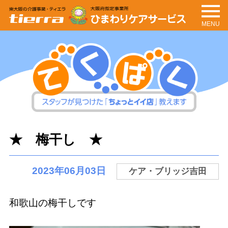
MENU
tierra
ひまわりケアサービ
ス
てくぱく
スタッフが見つけた「ちょっとイイ
★ 梅干し ★
店」教えます
2023年06月03日
ケア・ブリッジ吉田
和歌山の梅干しです