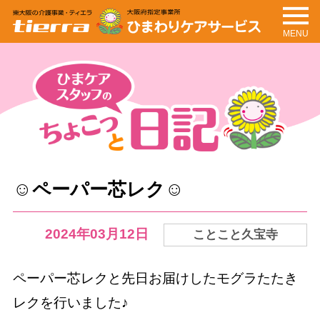
MENU
tierra
ひまわりケアサービ
ス
ちょこっと日記
ひまケアスタッフの
☺ペーパー芯レク☺
2024年03月12日
ことこと久宝寺
ペーパー芯レクと先日お届けしたモグラたたき
レクを行いました♪