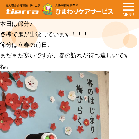
MENU
tierra
ひまわりケアサービ
本日は節分♪
ス
各棟で鬼が出没しています！！！
節分は立春の前日。
まだまだ寒いですが、春の訪れが待ち遠しいです
ね。