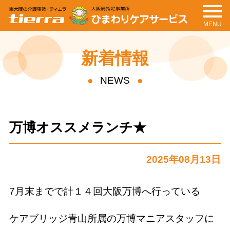
MENU
tierra
ひまわりケアサービ
ス
新着情報
NEWS
万博オススメランチ★
2025年08月13日
7月末までで計１４回大阪万博へ行っている
ケアブリッジ青山所属の万博マニアスタッフに