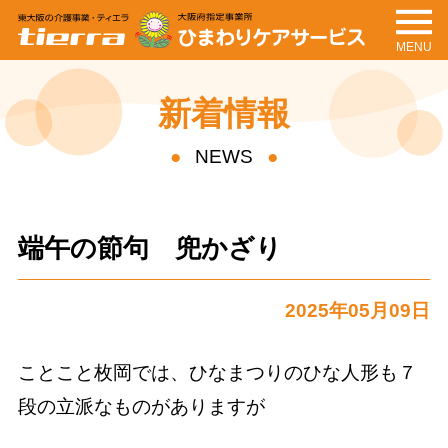
MENU
tierra
ひまわりケアサービ
ス
新着情報
NEWS
端午の節句 兜かざり
2025年05月09日
ことこと枚岡では、ひなまつりのひな人形も７
段の立派なものがありますが