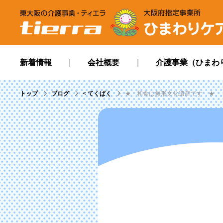
tierra
ひまわりケアサービ
新着情報
会社概要
介護事業（ひまわ
トップ
ブログ
<
てくぱく
★ 和食は無形文化遺産です ★