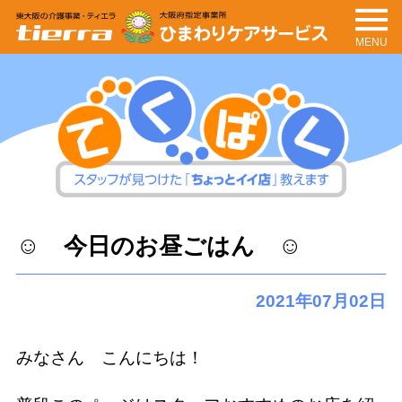
MENU
tierra
ひまわりケアサービ
ス
てくぱく
スタッフが見つけた「ちょっとイイ
☺ 今日のお昼ごはん ☺
店」教えます
2021年07月02日
みなさん こんにちは！