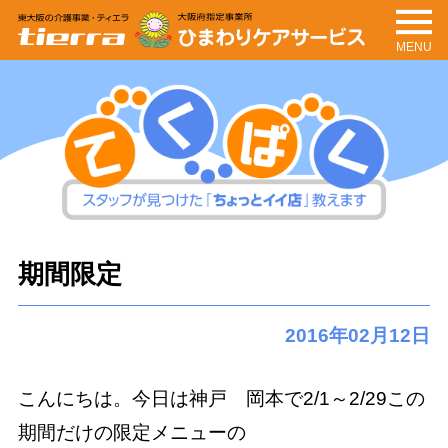
MENU
tierra
ひまわりケアサービ
ス
てくぱく
スタッフが見つけた「ちょっとイイ
期間限定
店」教えます
2016年02月12日
こんにちは。今日は神戸 岡本で2/1～2/29この
期間だけの限定メニューの