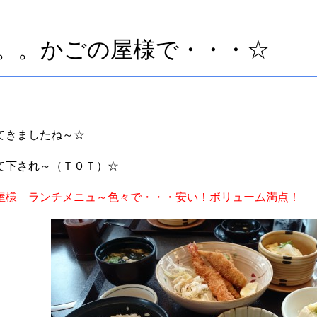
てくぱく
スタッフが見つけた「ちょっとイイ店」教えます
。。かごの屋様で・・・☆
てきましたね～☆
て下され～（Ｔ０Ｔ）☆
屋様 ランチメニュ～色々で・・・安い！ボリューム満点！