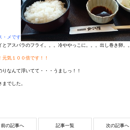
ス・メです
イとアスパラのフライ。。。冷ややっこに。。。出し巻き卵。
！元気１００倍です！！
のりなんて浮いてて・・・うましっ！！
さまでした。
前の記事へ
記事一覧
次の記事へ