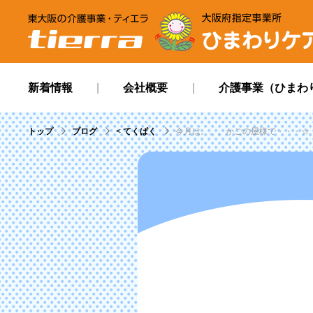
tierra
ひまわりケアサービ
新着情報
会社概要
介護事業（ひまわ
トップ
ブログ
<
てくぱく
今月は。。。かごの屋様で・・・☆