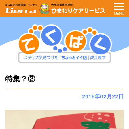
MENU
tierra
ひまわりケアサービ
ス
てくぱく
スタッフが見つけた「ちょっとイイ
特集？②
店」教えます
2015年02月22日