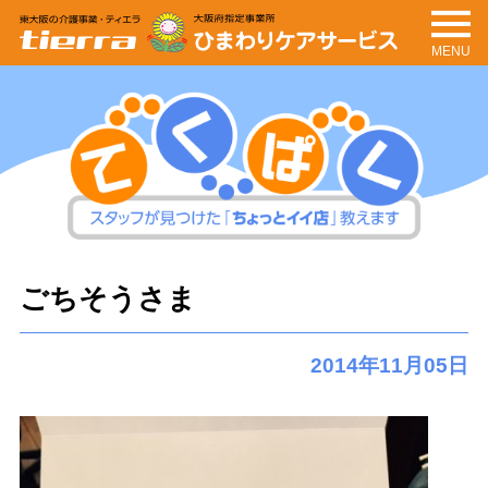
MENU
tierra
ひまわりケアサービ
ス
てくぱく
スタッフが見つけた「ちょっとイイ
ごちそうさま
店」教えます
2014年11月05日