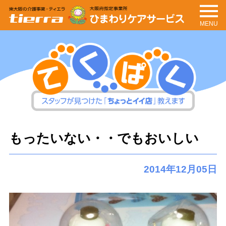
MENU
tierra
ひまわりケアサービ
ス
てくぱく
スタッフが見つけた「ちょっとイイ
もったいない・・でもおいしい
店」教えます
2014年12月05日