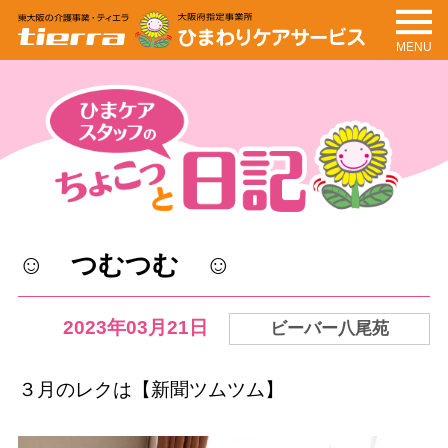
MENU
tierra
ひまわりケアサービ
ス
ちょこっと日記
ひまケアスタッフの
☺ つむつむ ☺
2023年03月21日
ビーバー八尾苑
３月のレクは【新聞ツムツム】