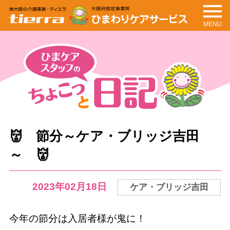
MENU
tierra
ひまわりケアサービ
ス
ちょこっと日記
ひまケアスタッフの
👹 節分～ケア・ブリッジ吉田
～ 👹
2023年02月18日
ケア・ブリッジ吉田
今年の節分は入居者様が鬼に！