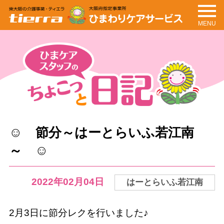
MENU
tierra
ひまわりケアサービ
ス
ちょこっと日記
ひまケアスタッフの
☺ 節分～はーとらいふ若江南
～ ☺
2022年02月04日
はーとらいふ若江南
2月3日に節分レクを行いました♪