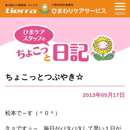
MENU
tierra
ひまわりケアサービ
ス
ちょこっと日記
ひまケアスタッフの
ちょこっとつぶやき☆
2013年05月17日
松本で～す（＾０＾）
久々ですぅ～ 毎日がバタバタして早い１日が