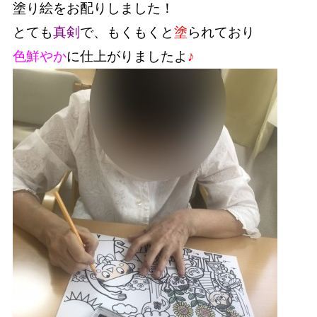
塗り絵をお配りしました！
とても
真剣
で、もくもくと
塗
られており
色鮮やか
に仕上がりましたよ
♪