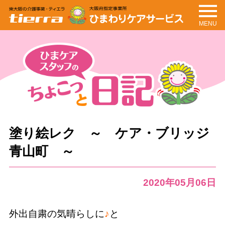
MENU
tierra
ひまわりケアサービ
ス
ちょこっと日記
ひまケアスタッフの
塗り絵レク ～ ケア・ブリッジ
青山町 ～
2020年05月06日
外出自粛の気晴らしに
♪
と