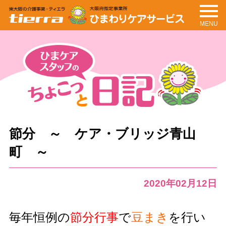
MENU
tierra
ひまわりケアサービ
ス
ちょこっと日記
ひまケアスタッフの
節分 ～ ケア・ブリッジ青山
町 ～
2020年02月12日
毎年恒例の
節分行事
で
豆まき
を行い