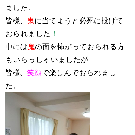
ました。
皆様、
鬼
に当てようと必死に投げて
おられました
！
中には
鬼
の面を怖がっておられる方
もいらっしゃいましたが
皆様、
笑顔
で楽しんでおられまし
た。