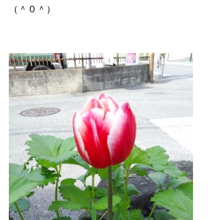
（＾０＾）