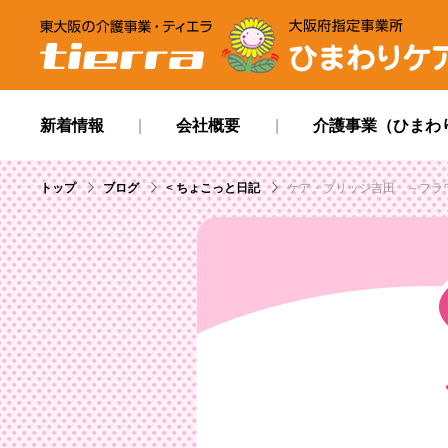
tierra
ひまわりケアサービ
新着情報
会社概要
介護事業（ひまわ
トップ
ブログ
<
ちょこっと日記
ケア・ブリッジ吉田 ～フラ