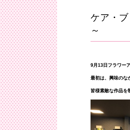
ひ
ケア・ブ
～
9月13日フラワ
最初は、興味のな
皆様素敵な作品を