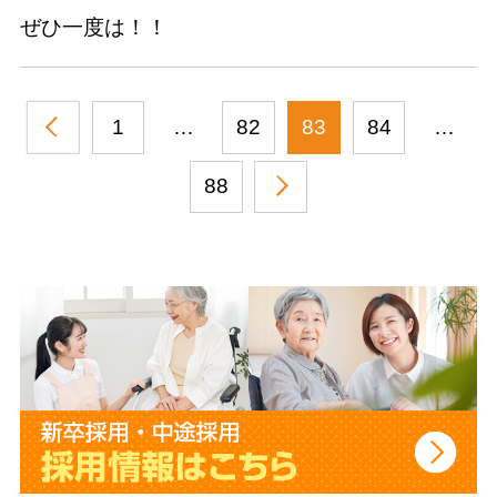
ぜひ一度は！！
1
…
82
83
84
…
88