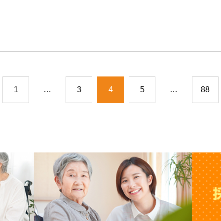
1
…
3
4
5
…
88